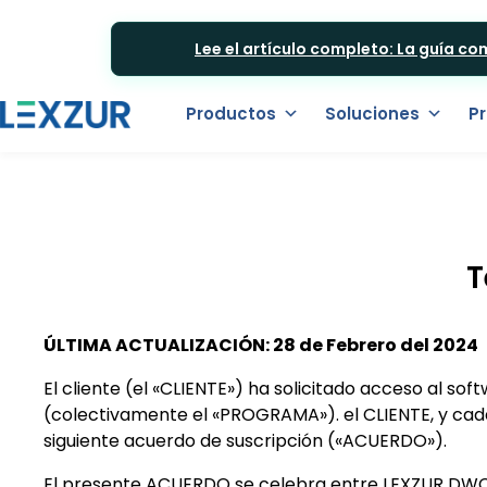
Lee el artículo completo: La guía co
Productos
Soluciones
Pr
T
ÚLTIMA ACTUALIZACIÓN: 28 de Febrero del 2024
El cliente (el «CLIENTE») ha solicitado acceso al sof
(colectivamente el «PROGRAMA»). el CLIENTE, y cada
siguiente acuerdo de suscripción («ACUERDO»).
El presente ACUERDO se celebra entre LEXZUR DWC-L