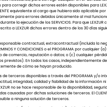
para corregir dichos errores estén disponibles para LEXZ
ENTE equivalente al cargo que hubiera sido aplicable por 
nicamente para errores debidos únicamente al mal func
durante la ejecución de los SERVICIOS. Para que LEXZUR co
escrito a LEXZUR dichos errores dentro de los 30 días sigu
sponsable contractual, extracontractual (incluida la negl
 TÉRMINOS Y CONDICIONES o el PROGRAMA por cualquier (a
do de comercio, reputación o datos; o (c) cualquier pérdi
ros previstos). En todos los casos, independientemente de
entemente de cómo se hayan producido.
s de terceros disponibles a través del PROGRAMA y/o int
itud, integridad, calidad y fiabilidad de la información n
ZUR no se hace responsable de la disponibilidad, segurid
didas causadas por dichas soluciones de terceros. El CLI
buible a ninguna solución de terceros.