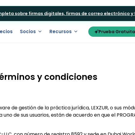
mpleta sobre firmas digitales, firmas de correo electrónico y
ecios
Socios
Recursos
Prueba Gratuita
érminos y condiciones
tware de gestión de la práctica jurídica, LEXZUR, o sus mód
 uno de sus usuarios, están de acuerdo en que el PROGRA
LC, con número de registro 8592 y sede en Dubai World C