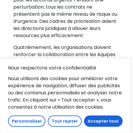
perturbation, tous les contrats ne
présentent pas le même niveau de risque ou
d’urgence. Des cadres de priorisation aident
les directions juridiques à allouer leurs
ressources plus efficacement.
Quatrièmement, les organisations doivent
renforcer la collaboration entre les équipes
juridiques et opérationnelles. Les services
Nous respectons votre confidentialité
achats, ventes, finance, conformité et RH
jouent tous un rôle dans les workflows
Nous utilisons des cookies pour améliorer votre
contractuels. Une visibilité partagée réduit
expérience de navigation, diffuser des publicités
les malentendus et accélère les
ou des contenus personnalisés et analyser notre
approbations.
trafic. En cliquant sur « Tout accepter », vous
consentez à notre utilisation des cookies.
Cinquièmement, les directions juridiques
doivent investir dans des référentiels
Personnaliser
Tout rejeter
Accepter tout
contractuels consultables dotés de
métadonnées structurées. L’accès rapide