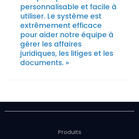
personnalisable et facile à
utiliser. Le système est
extrêmement efficace
pour aider notre équipe à
gérer les affaires
juridiques, les litiges et les
documents. »
Produits