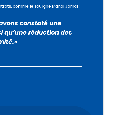
trats, comme le souligne Manal Jamal :
s avons constaté une
si qu’une réduction des
mité.
«