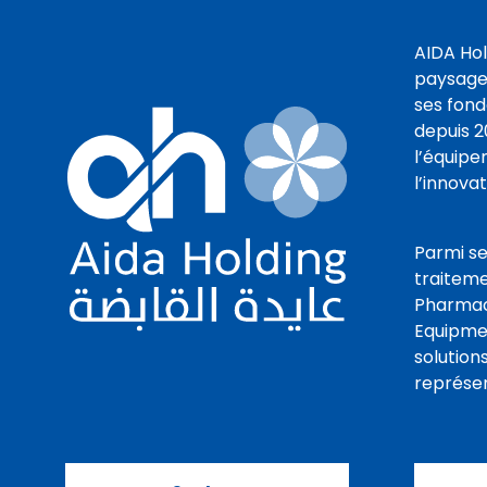
AIDA Hol
paysage 
ses fond
depuis 2
l’équipe
l’innovat
Parmi se
traiteme
Pharmacy
Equipmen
solution
représen