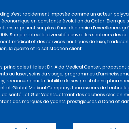
ding s’est rapidement imposée comme un acteur polyval
économique en constante évolution du Qatar. Bien que sa
ations reposent sur plus d’une décennie d’excellence, grâ
008. Son portefeuille diversifié couvre les secteurs des so
ment médical et des services nautiques de luxe, traduis
ion, la qualité et la satisfaction client.
s principales filiales : Dr. Aida Medical Center, proposant
nts au laser, soins du visage, programmes d’amincisseme
, reconnue pour la fiabilité de ses prestations pharmace
t et Global Medical Company, fournisseurs de technolog
s de santé ; et Gulf Yachts, offrant des solutions clés en
tant des marques de yachts prestigieuses à Doha et dans