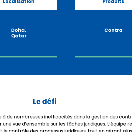
Localisation
Produits
Doha,
Contra
Qatar
Le défi
ce à de nombreuses inefficacités dans la gestion des cont
er une vue d’ensemble sur les tâches juridiques. L’équipe 
le contrôle des processus juridiques, tout en gérant plusieu