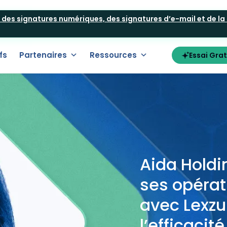
t des signatures numériques, des signatures d’e-mail et de la
fs
Partenaires
Ressources
Essai Grat
Aida Holdi
ses opérat
avec Lexzu
l’efficacit