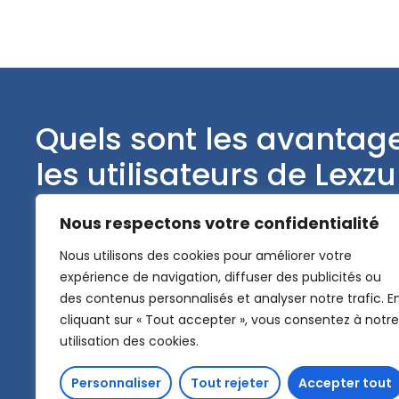
Quels sont les avantag
les utilisateurs de Lexzu
Avoir une certification ISO 27001 signifie que Lexzur p
Nous respectons votre confidentialité
sécurité des données et répond aux exigences rec
Nous utilisons des cookies pour améliorer votre
mondialement. Cela signifie que nos utilisateurs sont
expérience de navigation, diffuser des publicités ou
des contenus personnalisés et analyser notre trafic. E
1. Nous évaluons, minimisons et éliminons tous les ri
cliquant sur « Tout accepter », vous consentez à notre
vulnérabilités associés à la sécurité des données ou 
utilisation des cookies.
2. Nous respectons les normes les plus élevées en 
Personnaliser
Tout rejeter
Accepter tout
sécurité de l'information, ce qui nous rend conforme