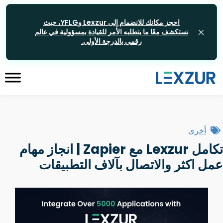
احجز مكانك للانضمام إلى Lexzur وYFLG، حيث
نستكشف معًا ما يتطلبه الأمر للقيادة بمسؤولية في عالم
رقمي بالدرجة الأولى.
أخرى
تكامل Lexzur مع Zapier | انجاز مهام
عمل اكثر والاتصال بآلاف التطبيقات