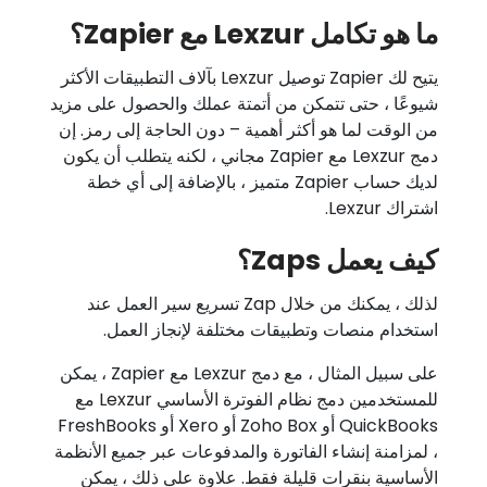
ما هو تكامل Lexzur مع Zapier؟
يتيح لك Zapier توصيل Lexzur بآلاف التطبيقات الأكثر
شيوعًا ، حتى تتمكن من أتمتة عملك والحصول على مزيد
من الوقت لما هو أكثر أهمية – دون الحاجة إلى رمز. إن
دمج Lexzur مع Zapier مجاني ، لكنه يتطلب أن يكون
لديك حساب Zapier متميز ، بالإضافة إلى أي خطة
اشتراك Lexzur.
كيف يعمل Zaps؟
لذلك ، يمكنك من خلال Zap تسريع سير العمل عند
استخدام منصات وتطبيقات مختلفة لإنجاز العمل.
على سبيل المثال ، مع دمج Lexzur مع Zapier ، يمكن
للمستخدمين دمج نظام الفوترة الأساسي Lexzur مع
QuickBooks أو Zoho Box أو Xero أو FreshBooks
، لمزامنة إنشاء الفاتورة والمدفوعات عبر جميع الأنظمة
الأساسية بنقرات قليلة فقط. علاوة على ذلك ، يمكن