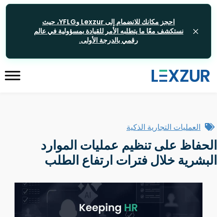
احجز مكانك للانضمام إلى Lexzur وYFLG، حيث
نستكشف معًا ما يتطلبه الأمر للقيادة بمسؤولية في عالم
رقمي بالدرجة الأولى.
العمليات التجارية الذكية
الحفاظ على تنظيم عمليات الموارد
البشرية خلال فترات ارتفاع الطلب