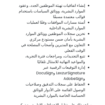
إنشاء اتفاقيات تهيئة الموظفين الجدد، وعقود
الموارد البشرية، ووثائق السياسات باستخدام
قوالب معتمدة مسبقًا
أتمتة مسارات الموافقات وفقًا لعمليات
الموارد البشرية الداخلية
تخزين سجلات الموظفين ووثائق الموارد
البشرية بأمان ضمن مستودع مركزي
التعاون مع المديرين وأصحاب المصلحة في
الوقت الفعلي
تتبع التجديدات، ومراجعات فترة التجربة،
والمواعيد النهائية للامتثال تلقائيًا
إدارة التوقيعات الرقمية عبر
LexzurSignature وDocuSign
وAdobeSign
الحفاظ على سجلات التدقيق وصلاحيات
الوصول القائمة على الأدوار للوثائق
الحساسة الخاصة بالموارد البشرية
ويساعد ذلك على تقليل الاختناقات الإدارية مع تمكين