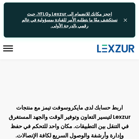
احجز مكانك للانضمام إلى Lexzur وYFLG، حيث
نستكشف معًا ما يتطلبه الأمر للقيادة بمسؤولية في عالم
رقمي بالدرجة الأولى.
اربط حسابك لدى مايكروسوفت تيمز مع منتجات
Lexzur لتيسير التعاون وتوفير الوقت والجهد المستغرق
في التنقل بين التطبيقات. مكان واحد للتحكم في حفظ
وإدارة وأرشفة والوصول السريع لكافة الإتصالات.